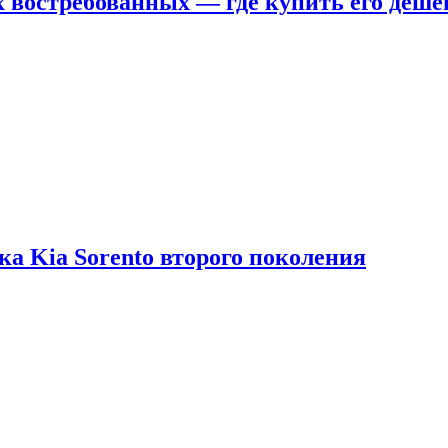
х востребованных — где купить его деше
ка Kia Sorento второго поколения