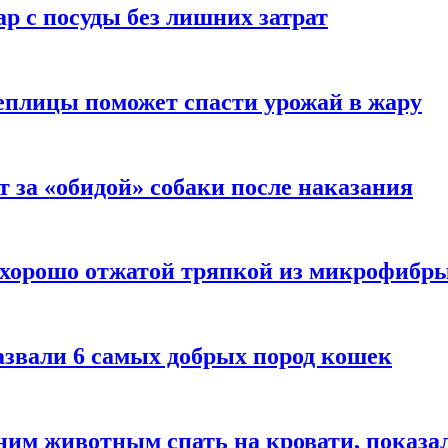
р с посуды без лишних затрат
еплицы поможет спасти урожай в жару
т за «обидой» собаки после наказания
 хорошо отжатой тряпкой из микрофибр
азвали 6 самых добрых пород кошек
им животным спать на кровати, показал