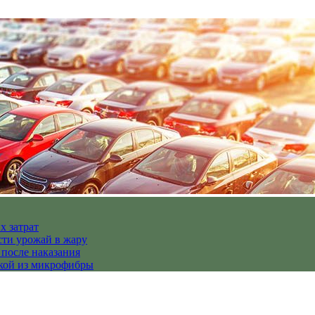
х затрат
сти урожай в жару
 после наказания
пкой из микрофибры