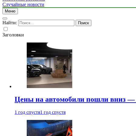
Случайные новости
Меню
Найти:
Заголовки
Цены на автомобили пошли вниз — 
1 год спустя
1 год спустя