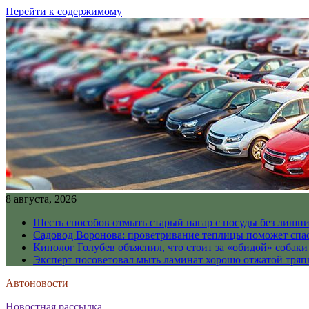
Перейти к содержимому
8 августа, 2026
Шесть способов отмыть старый нагар с посуды без лишни
Садовод Воронова: проветривание теплицы поможет спа
Кинолог Голубев объяснил, что стоит за «обидой» собаки
Эксперт посоветовал мыть ламинат хорошо отжатой тря
Автоновости
Новостная рассылка