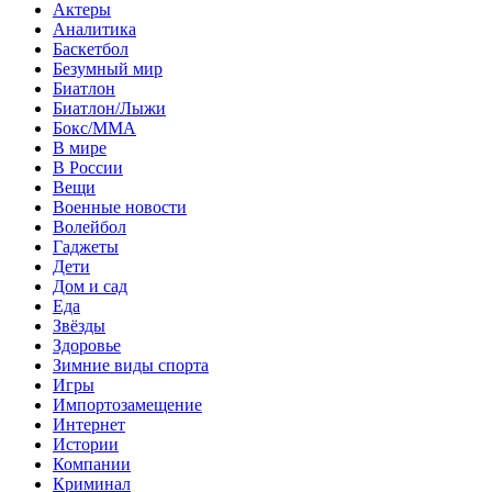
Актеры
Аналитика
Баскетбол
Безумный мир
Биатлон
Биатлон/Лыжи
Бокс/MMA
В мире
В России
Вещи
Военные новости
Волейбол
Гаджеты
Дети
Дом и сад
Еда
Звёзды
Здоровье
Зимние виды спорта
Игры
Импортозамещение
Интернет
Истории
Компании
Криминал