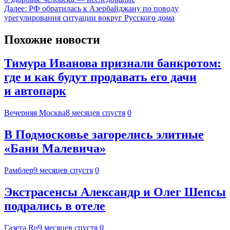
Далее:
РФ обратилась к Азербайджану по поводу
урегулирования ситуации вокруг Русского дома
Похожие новости
Тимура Иванова признали банкротом:
где и как будут продавать его дачи
и автопарк
Вечерняя Москва
8 месяцев спустя
0
В Подмосковье загорелись элитные
«Бани Малевича»
Рамблер
9 месяцев спустя
0
Экстрасенсы Александр и Олег Шепсы
подрались в отеле
Газета.Ru
9 месяцев спустя
0