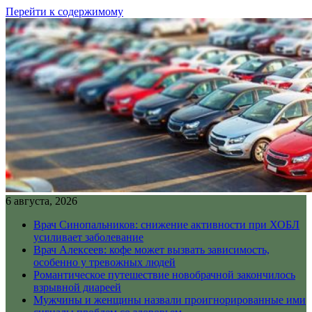
Перейти к содержимому
6 августа, 2026
Врач Синопальников: снижение активности при ХОБЛ
усиливает заболевание
Врач Алексеев: кофе может вызвать зависимость,
особенно у тревожных людей
Романтическое путешествие новобрачной закончилось
взрывной диареей
Мужчины и женщины назвали проигнорированные ими