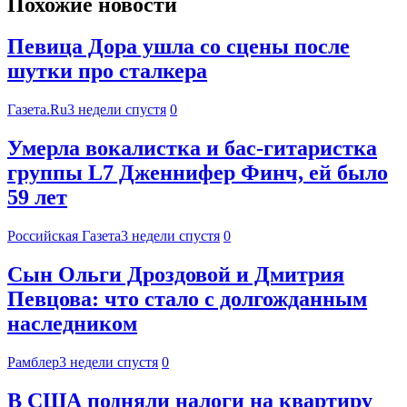
Похожие новости
Певица Дора ушла со сцены после
шутки про сталкера
Газета.Ru
3 недели спустя
0
Умерла вокалистка и бас-гитаристка
группы L7 Дженнифер Финч, ей было
59 лет
Российская Газета
3 недели спустя
0
Сын Ольги Дроздовой и Дмитрия
Певцова: что стало с долгожданным
наследником
Рамблер
3 недели спустя
0
В США подняли налоги на квартиру