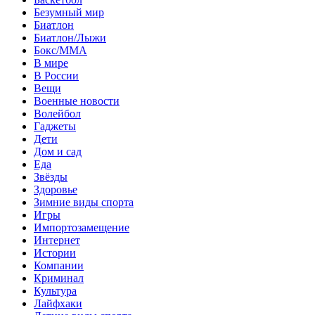
Безумный мир
Биатлон
Биатлон/Лыжи
Бокс/MMA
В мире
В России
Вещи
Военные новости
Волейбол
Гаджеты
Дети
Дом и сад
Еда
Звёзды
Здоровье
Зимние виды спорта
Игры
Импортозамещение
Интернет
Истории
Компании
Криминал
Культура
Лайфхаки