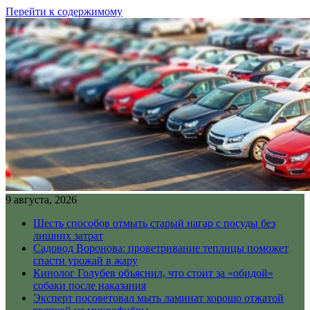
Перейти к содержимому
9 августа, 2026
Шесть способов отмыть старый нагар с посуды без
лишних затрат
Садовод Воронова: проветривание теплицы поможет
спасти урожай в жару
Кинолог Голубев объяснил, что стоит за «обидой»
собаки после наказания
Эксперт посоветовал мыть ламинат хорошо отжатой