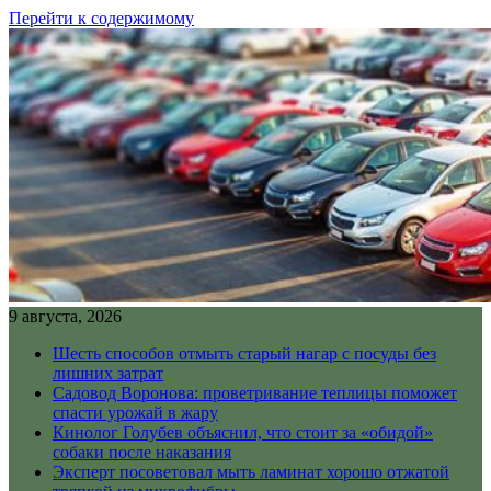
Перейти к содержимому
9 августа, 2026
Шесть способов отмыть старый нагар с посуды без
лишних затрат
Садовод Воронова: проветривание теплицы поможет
спасти урожай в жару
Кинолог Голубев объяснил, что стоит за «обидой»
собаки после наказания
Эксперт посоветовал мыть ламинат хорошо отжатой