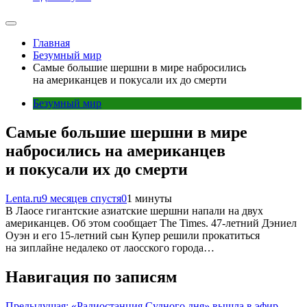
Главная
Безумный мир
Самые большие шершни в мире набросились
на американцев и покусали их до смерти
Безумный мир
Самые большие шершни в мире
набросились на американцев
и покусали их до смерти
Lenta.ru
9 месяцев спустя
0
1 минуты
В Лаосе гигантские азиатские шершни напали на двух
американцев. Об этом сообщает The Times. 47-летний Дэниел
Оуэн и его 15-летний сын Купер решили прокатиться
на зиплайне недалеко от лаосского города…
Навигация по записям
Предыдущая:
«Радиостанция Судного дня» вышла в эфир