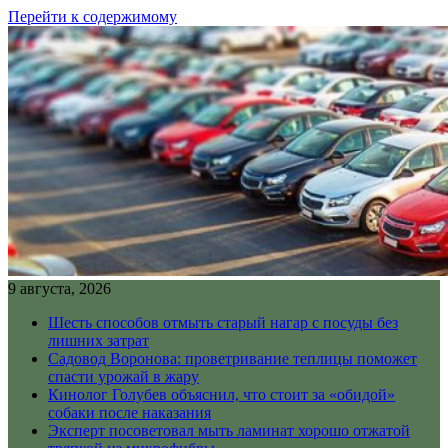
Перейти к содержимому
9 августа, 2026
Шесть способов отмыть старый нагар с посуды без
лишних затрат
Садовод Воронова: проветривание теплицы поможет
спасти урожай в жару
Кинолог Голубев объяснил, что стоит за «обидой»
собаки после наказания
Эксперт посоветовал мыть ламинат хорошо отжатой