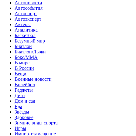
Автоновости
Автособытия
Автоспорт
Автоэксперт
Актеры
Аналитика
Баскетбол
Безумный мир
Биатлон
Биатлон/Лыжи
Бокс/MMA
В мире
В России
Вещи
Военные новости
Волейбол
Гаджеты
Дети
Дом и сад
Еда
Звёзды
Здоровье
Зимние виды спорта
Игры
Импортозамещение