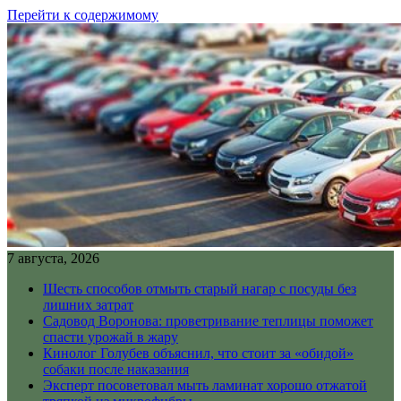
Перейти к содержимому
7 августа, 2026
Шесть способов отмыть старый нагар с посуды без
лишних затрат
Садовод Воронова: проветривание теплицы поможет
спасти урожай в жару
Кинолог Голубев объяснил, что стоит за «обидой»
собаки после наказания
Эксперт посоветовал мыть ламинат хорошо отжатой