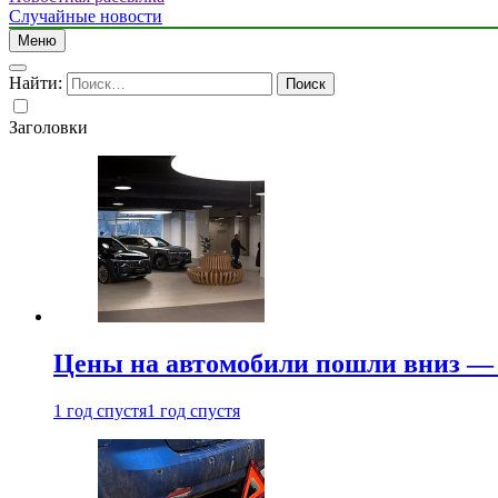
Случайные новости
Меню
Найти:
Заголовки
Цены на автомобили пошли вниз — 
1 год спустя
1 год спустя