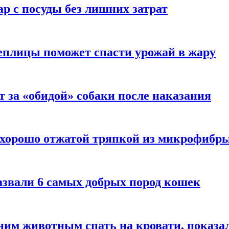
р с посуды без лишних затрат
еплицы поможет спасти урожай в жару
т за «обидой» собаки после наказания
 хорошо отжатой тряпкой из микрофибр
азвали 6 самых добрых пород кошек
им животным спать на кровати, показал