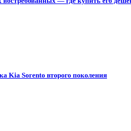
х востребованных — где купить его деше
ка Kia Sorento второго поколения