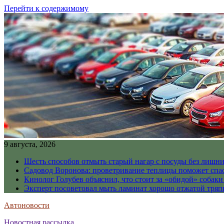
Перейти к содержимому
9 августа, 2026
Шесть способов отмыть старый нагар с посуды без лишни
Садовод Воронова: проветривание теплицы поможет спа
Кинолог Голубев объяснил, что стоит за «обидой» собаки
Эксперт посоветовал мыть ламинат хорошо отжатой тря
Автоновости
Новостная рассылка