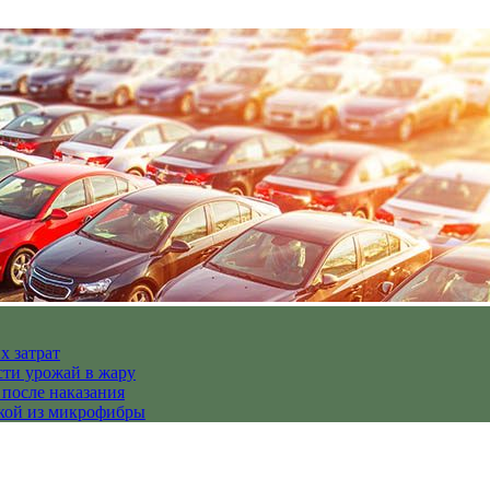
х затрат
сти урожай в жару
 после наказания
пкой из микрофибры