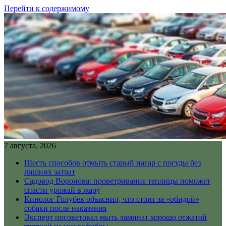
Перейти к содержимому
7 августа, 2026
Шесть способов отмыть старый нагар с посуды без
лишних затрат
Садовод Воронова: проветривание теплицы поможет
спасти урожай в жару
Кинолог Голубев объяснил, что стоит за «обидой»
собаки после наказания
Эксперт посоветовал мыть ламинат хорошо отжатой