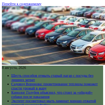
Перейти к содержимому
8 августа, 2026
Шесть способов отмыть старый нагар с посуды без
лишних затрат
Садовод Воронова: проветривание теплицы поможет
спасти урожай в жару
Кинолог Голубев объяснил, что стоит за «обидой»
собаки после наказания
Эксперт посоветовал мыть ламинат хорошо отжатой