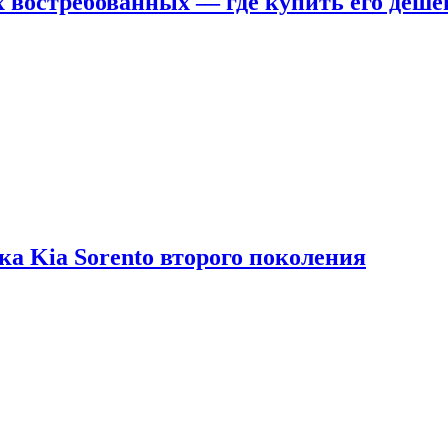
х востребованных — где купить его деше
ка Kia Sorento второго поколения