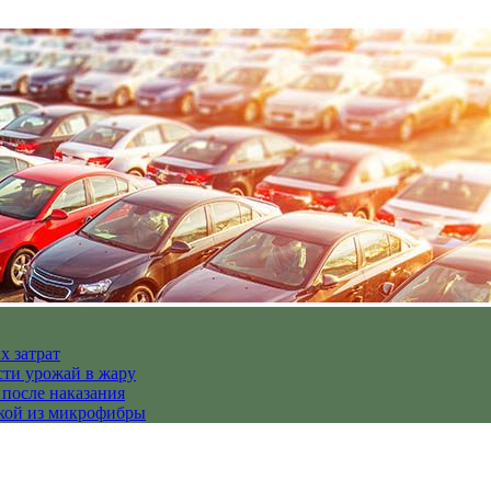
х затрат
сти урожай в жару
 после наказания
пкой из микрофибры