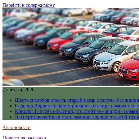
Перейти к содержимому
7 августа, 2026
Шесть способов отмыть старый нагар с посуды без лишни
Садовод Воронова: проветривание теплицы поможет спа
Кинолог Голубев объяснил, что стоит за «обидой» собаки
Эксперт посоветовал мыть ламинат хорошо отжатой тря
Автоновости
Новостная рассылка