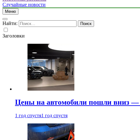
Случайные новости
Меню
Найти:
Заголовки
Цены на автомобили пошли вниз — 
1 год спустя
1 год спустя