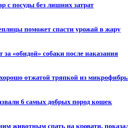
р с посуды без лишних затрат
еплицы поможет спасти урожай в жару
т за «обидой» собаки после наказания
 хорошо отжатой тряпкой из микрофибр
азвали 6 самых добрых пород кошек
им животным спать на кровати, показал