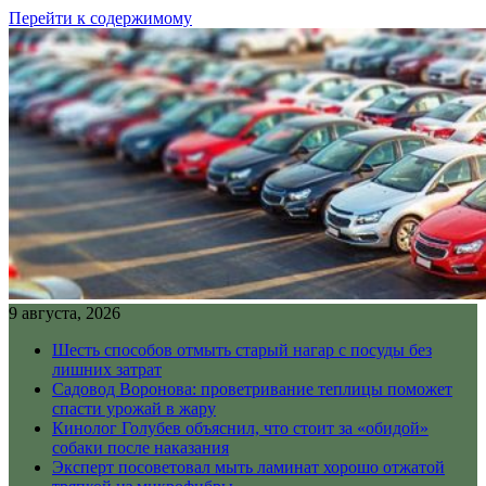
Перейти к содержимому
9 августа, 2026
Шесть способов отмыть старый нагар с посуды без
лишних затрат
Садовод Воронова: проветривание теплицы поможет
спасти урожай в жару
Кинолог Голубев объяснил, что стоит за «обидой»
собаки после наказания
Эксперт посоветовал мыть ламинат хорошо отжатой