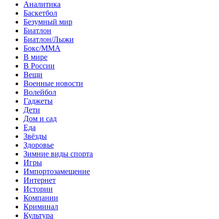
Аналитика
Баскетбол
Безумный мир
Биатлон
Биатлон/Лыжи
Бокс/MMA
В мире
В России
Вещи
Военные новости
Волейбол
Гаджеты
Дети
Дом и сад
Еда
Звёзды
Здоровье
Зимние виды спорта
Игры
Импортозамещение
Интернет
Истории
Компании
Криминал
Культура