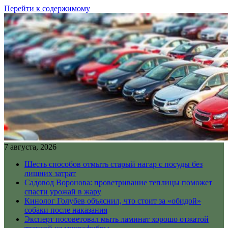
Перейти к содержимому
7 августа, 2026
Шесть способов отмыть старый нагар с посуды без
лишних затрат
Садовод Воронова: проветривание теплицы поможет
спасти урожай в жару
Кинолог Голубев объяснил, что стоит за «обидой»
собаки после наказания
Эксперт посоветовал мыть ламинат хорошо отжатой