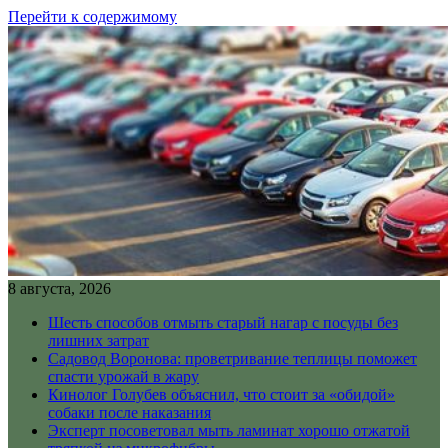
Перейти к содержимому
8 августа, 2026
Шесть способов отмыть старый нагар с посуды без
лишних затрат
Садовод Воронова: проветривание теплицы поможет
спасти урожай в жару
Кинолог Голубев объяснил, что стоит за «обидой»
собаки после наказания
Эксперт посоветовал мыть ламинат хорошо отжатой