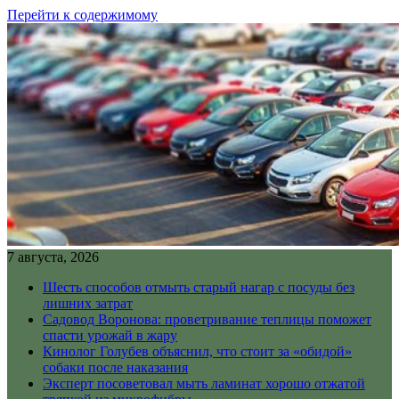
Перейти к содержимому
7 августа, 2026
Шесть способов отмыть старый нагар с посуды без
лишних затрат
Садовод Воронова: проветривание теплицы поможет
спасти урожай в жару
Кинолог Голубев объяснил, что стоит за «обидой»
собаки после наказания
Эксперт посоветовал мыть ламинат хорошо отжатой