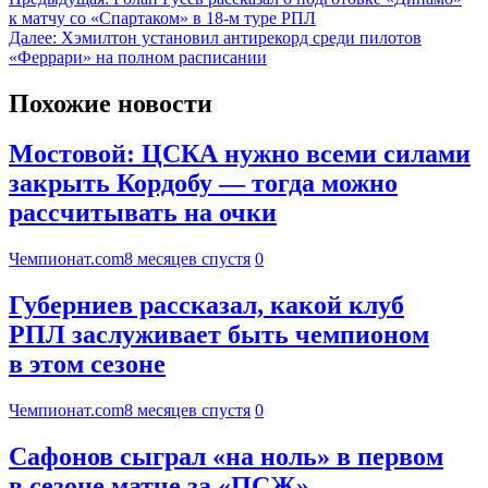
к матчу со «Спартаком» в 18-м туре РПЛ
Далее:
Хэмилтон установил антирекорд среди пилотов
«Феррари» на полном расписании
Похожие новости
Мостовой: ЦСКА нужно всеми силами
закрыть Кордобу — тогда можно
рассчитывать на очки
Чемпионат.com
8 месяцев спустя
0
Губерниев рассказал, какой клуб
РПЛ заслуживает быть чемпионом
в этом сезоне
Чемпионат.com
8 месяцев спустя
0
Сафонов сыграл «на ноль» в первом
в сезоне матче за «ПСЖ»