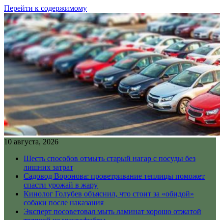
Перейти к содержимому
10 августа, 2026
Шесть способов отмыть старый нагар с посуды без
лишних затрат
Садовод Воронова: проветривание теплицы поможет
спасти урожай в жару
Кинолог Голубев объяснил, что стоит за «обидой»
собаки после наказания
Эксперт посоветовал мыть ламинат хорошо отжатой