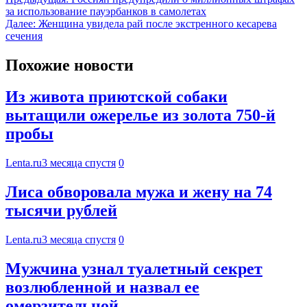
за использование пауэрбанков в самолетах
Далее:
Женщина увидела рай после экстренного кесарева
сечения
Похожие новости
Из живота приютской собаки
вытащили ожерелье из золота 750-й
пробы
Lenta.ru
3 месяца спустя
0
Лиса обворовала мужа и жену на 74
тысячи рублей
Lenta.ru
3 месяца спустя
0
Мужчина узнал туалетный секрет
возлюбленной и назвал ее
омерзительной