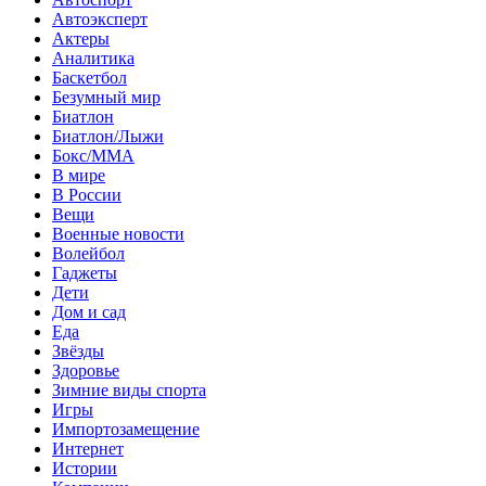
Автоэксперт
Актеры
Аналитика
Баскетбол
Безумный мир
Биатлон
Биатлон/Лыжи
Бокс/MMA
В мире
В России
Вещи
Военные новости
Волейбол
Гаджеты
Дети
Дом и сад
Еда
Звёзды
Здоровье
Зимние виды спорта
Игры
Импортозамещение
Интернет
Истории