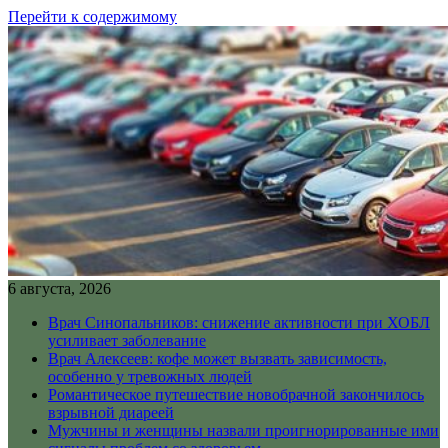
Перейти к содержимому
6 августа, 2026
Врач Синопальников: снижение активности при ХОБЛ
усиливает заболевание
Врач Алексеев: кофе может вызвать зависимость,
особенно у тревожных людей
Романтическое путешествие новобрачной закончилось
взрывной диареей
Мужчины и женщины назвали проигнорированные ими