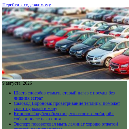
Перейти к содержимому
9 августа, 2026
Шесть способов отмыть старый нагар с посуды без
лишних затрат
Садовод Воронова: проветривание теплицы поможет
спасти урожай в жару
Кинолог Голубев объяснил, что стоит за «обидой»
собаки после наказания
Эксперт посоветовал мыть ламинат хорошо отжатой