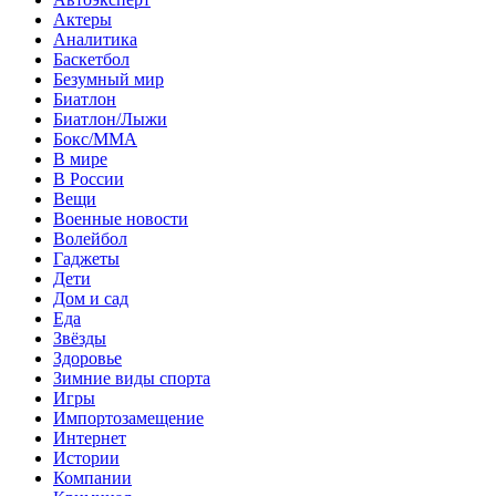
Актеры
Аналитика
Баскетбол
Безумный мир
Биатлон
Биатлон/Лыжи
Бокс/MMA
В мире
В России
Вещи
Военные новости
Волейбол
Гаджеты
Дети
Дом и сад
Еда
Звёзды
Здоровье
Зимние виды спорта
Игры
Импортозамещение
Интернет
Истории
Компании