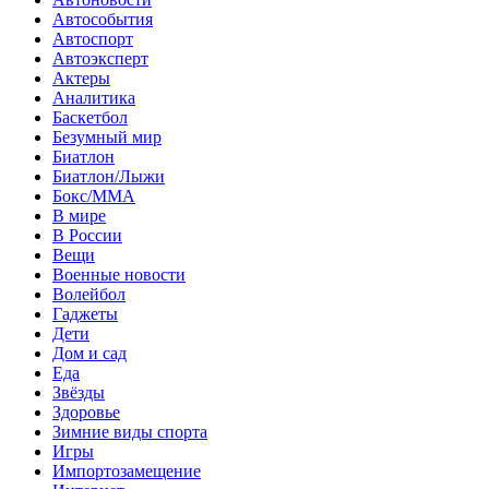
Автособытия
Автоспорт
Автоэксперт
Актеры
Аналитика
Баскетбол
Безумный мир
Биатлон
Биатлон/Лыжи
Бокс/MMA
В мире
В России
Вещи
Военные новости
Волейбол
Гаджеты
Дети
Дом и сад
Еда
Звёзды
Здоровье
Зимние виды спорта
Игры
Импортозамещение