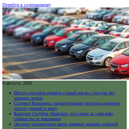
Перейти к содержимому
9 августа, 2026
Шесть способов отмыть старый нагар с посуды без
лишних затрат
Садовод Воронова: проветривание теплицы поможет
спасти урожай в жару
Кинолог Голубев объяснил, что стоит за «обидой»
собаки после наказания
Эксперт посоветовал мыть ламинат хорошо отжатой