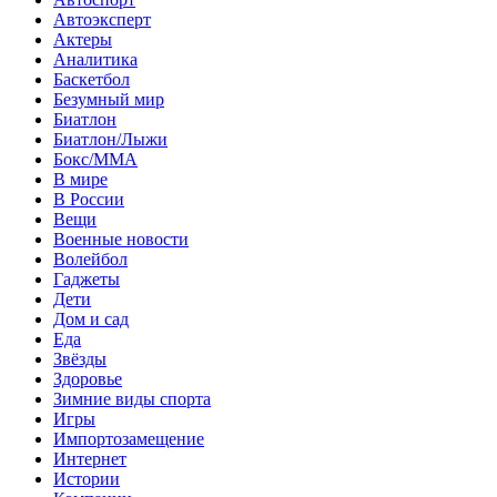
Автоэксперт
Актеры
Аналитика
Баскетбол
Безумный мир
Биатлон
Биатлон/Лыжи
Бокс/MMA
В мире
В России
Вещи
Военные новости
Волейбол
Гаджеты
Дети
Дом и сад
Еда
Звёзды
Здоровье
Зимние виды спорта
Игры
Импортозамещение
Интернет
Истории