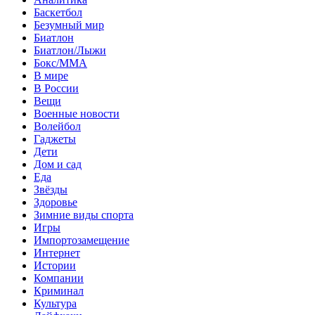
Баскетбол
Безумный мир
Биатлон
Биатлон/Лыжи
Бокс/MMA
В мире
В России
Вещи
Военные новости
Волейбол
Гаджеты
Дети
Дом и сад
Еда
Звёзды
Здоровье
Зимние виды спорта
Игры
Импортозамещение
Интернет
Истории
Компании
Криминал
Культура