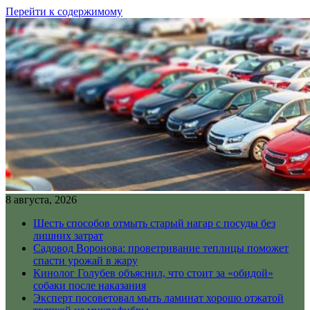
Перейти к содержимому
8 августа, 2026
Шесть способов отмыть старый нагар с посуды без
лишних затрат
Садовод Воронова: проветривание теплицы поможет
спасти урожай в жару
Кинолог Голубев объяснил, что стоит за «обидой»
собаки после наказания
Эксперт посоветовал мыть ламинат хорошо отжатой