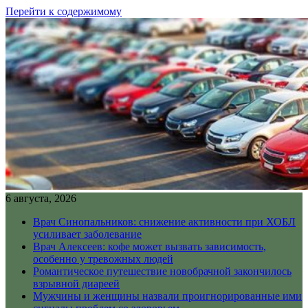
Перейти к содержимому
6 августа, 2026
Врач Синопальников: снижение активности при ХОБЛ
усиливает заболевание
Врач Алексеев: кофе может вызвать зависимость,
особенно у тревожных людей
Романтическое путешествие новобрачной закончилось
взрывной диареей
Мужчины и женщины назвали проигнорированные ими