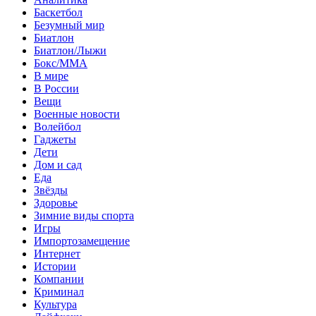
Баскетбол
Безумный мир
Биатлон
Биатлон/Лыжи
Бокс/MMA
В мире
В России
Вещи
Военные новости
Волейбол
Гаджеты
Дети
Дом и сад
Еда
Звёзды
Здоровье
Зимние виды спорта
Игры
Импортозамещение
Интернет
Истории
Компании
Криминал
Культура