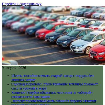
Перейти к содержимому
9 августа, 2026
Шесть способов отмыть старый нагар с посуды без
лишних затрат
Садовод Воронова: проветривание теплицы поможет
спасти урожай в жару
Кинолог Голубев объяснил, что стоит за «обидой»
собаки после наказания
Эксперт посоветовал мыть ламинат хорошо отжатой