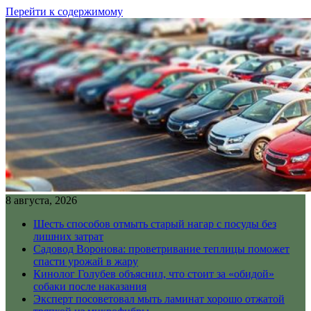
Перейти к содержимому
8 августа, 2026
Шесть способов отмыть старый нагар с посуды без
лишних затрат
Садовод Воронова: проветривание теплицы поможет
спасти урожай в жару
Кинолог Голубев объяснил, что стоит за «обидой»
собаки после наказания
Эксперт посоветовал мыть ламинат хорошо отжатой