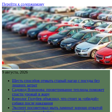
Перейти к содержимому
9 августа, 2026
Шесть способов отмыть старый нагар с посуды без
лишних затрат
Садовод Воронова: проветривание теплицы поможет
спасти урожай в жару
Кинолог Голубев объяснил, что стоит за «обидой»
собаки после наказания
Эксперт посоветовал мыть ламинат хорошо отжатой