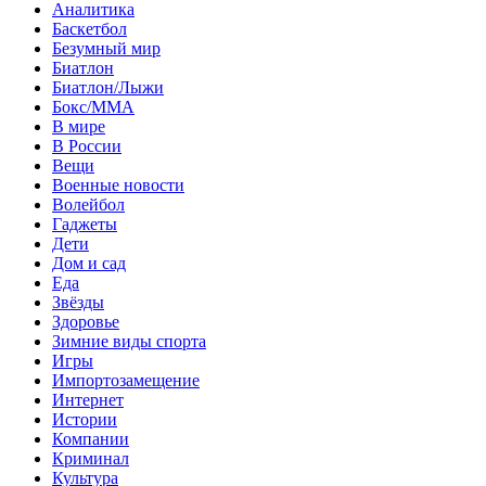
Аналитика
Баскетбол
Безумный мир
Биатлон
Биатлон/Лыжи
Бокс/MMA
В мире
В России
Вещи
Военные новости
Волейбол
Гаджеты
Дети
Дом и сад
Еда
Звёзды
Здоровье
Зимние виды спорта
Игры
Импортозамещение
Интернет
Истории
Компании
Криминал
Культура