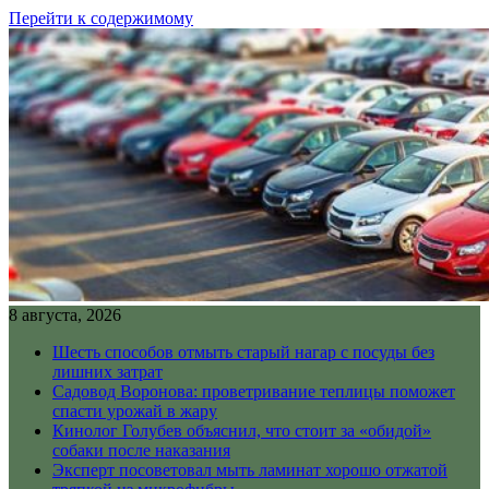
Перейти к содержимому
8 августа, 2026
Шесть способов отмыть старый нагар с посуды без
лишних затрат
Садовод Воронова: проветривание теплицы поможет
спасти урожай в жару
Кинолог Голубев объяснил, что стоит за «обидой»
собаки после наказания
Эксперт посоветовал мыть ламинат хорошо отжатой