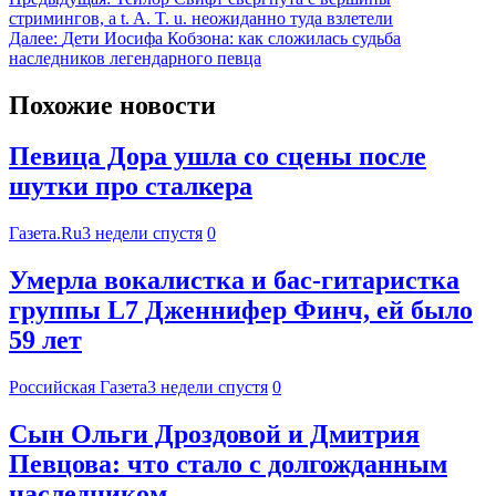
стримингов, а t. A. T. u. неожиданно туда взлетели
Далее:
Дети Иосифа Кобзона: как сложилась судьба
наследников легендарного певца
Похожие новости
Певица Дора ушла со сцены после
шутки про сталкера
Газета.Ru
3 недели спустя
0
Умерла вокалистка и бас-гитаристка
группы L7 Дженнифер Финч, ей было
59 лет
Российская Газета
3 недели спустя
0
Сын Ольги Дроздовой и Дмитрия
Певцова: что стало с долгожданным
наследником