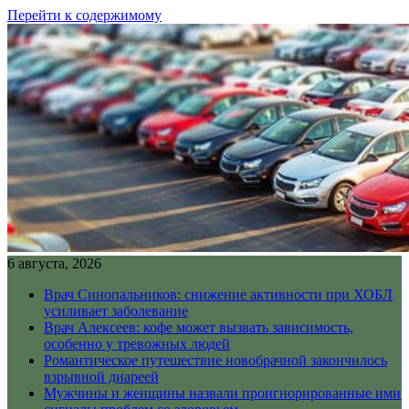
Перейти к содержимому
6 августа, 2026
Врач Синопальников: снижение активности при ХОБЛ
усиливает заболевание
Врач Алексеев: кофе может вызвать зависимость,
особенно у тревожных людей
Романтическое путешествие новобрачной закончилось
взрывной диареей
Мужчины и женщины назвали проигнорированные ими