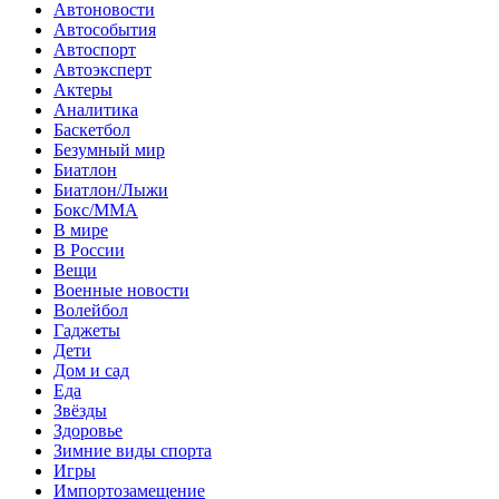
Автоновости
Автособытия
Автоспорт
Автоэксперт
Актеры
Аналитика
Баскетбол
Безумный мир
Биатлон
Биатлон/Лыжи
Бокс/MMA
В мире
В России
Вещи
Военные новости
Волейбол
Гаджеты
Дети
Дом и сад
Еда
Звёзды
Здоровье
Зимние виды спорта
Игры
Импортозамещение