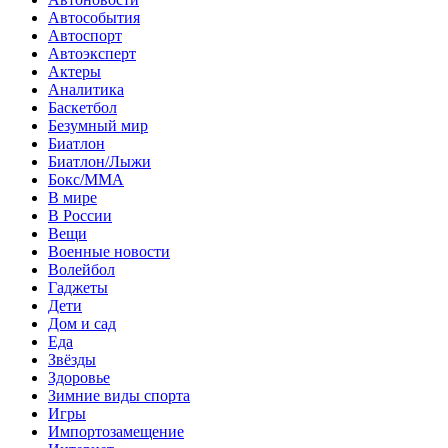
Автособытия
Автоспорт
Автоэксперт
Актеры
Аналитика
Баскетбол
Безумный мир
Биатлон
Биатлон/Лыжи
Бокс/MMA
В мире
В России
Вещи
Военные новости
Волейбол
Гаджеты
Дети
Дом и сад
Еда
Звёзды
Здоровье
Зимние виды спорта
Игры
Импортозамещение