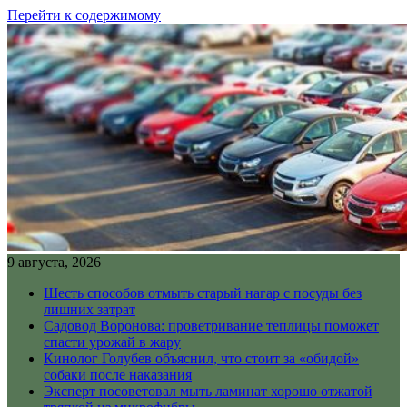
Перейти к содержимому
9 августа, 2026
Шесть способов отмыть старый нагар с посуды без
лишних затрат
Садовод Воронова: проветривание теплицы поможет
спасти урожай в жару
Кинолог Голубев объяснил, что стоит за «обидой»
собаки после наказания
Эксперт посоветовал мыть ламинат хорошо отжатой