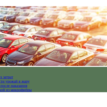
х затрат
сти урожай в жару
 после наказания
пкой из микрофибры