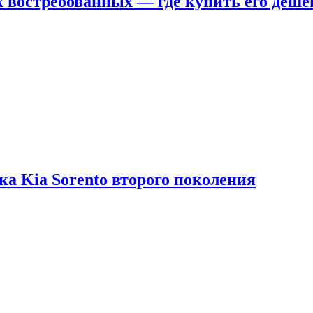
х востребованных — где купить его деше
ка Kia Sorento второго поколения