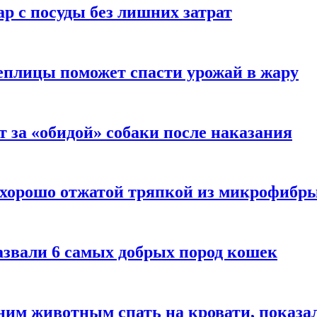
р с посуды без лишних затрат
еплицы поможет спасти урожай в жару
т за «обидой» собаки после наказания
 хорошо отжатой тряпкой из микрофибр
азвали 6 самых добрых пород кошек
им животным спать на кровати, показал