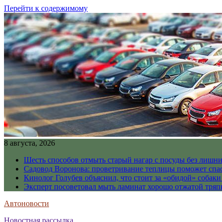
Перейти к содержимому
8 августа, 2026
Шесть способов отмыть старый нагар с посуды без лишни
Садовод Воронова: проветривание теплицы поможет спа
Кинолог Голубев объяснил, что стоит за «обидой» собаки
Эксперт посоветовал мыть ламинат хорошо отжатой тря
Автоновости
Новостная рассылка