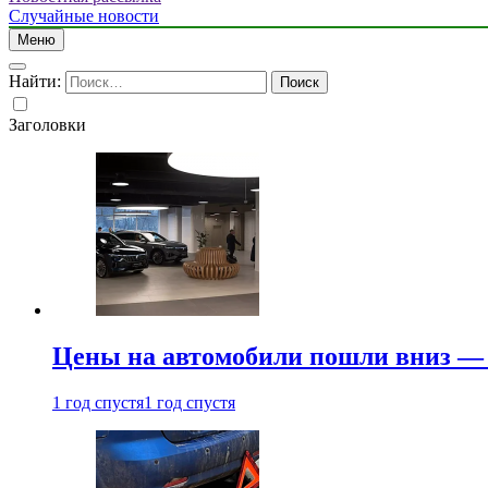
Случайные новости
Меню
Найти:
Заголовки
Цены на автомобили пошли вниз — 
1 год спустя
1 год спустя