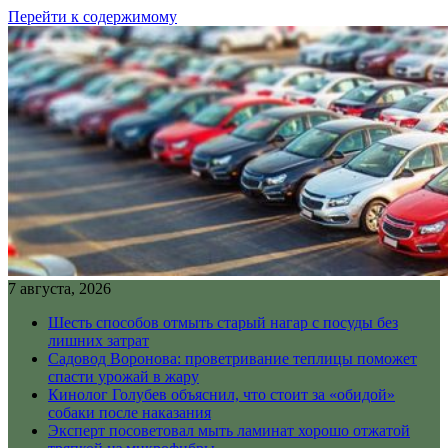
Перейти к содержимому
7 августа, 2026
Шесть способов отмыть старый нагар с посуды без
лишних затрат
Садовод Воронова: проветривание теплицы поможет
спасти урожай в жару
Кинолог Голубев объяснил, что стоит за «обидой»
собаки после наказания
Эксперт посоветовал мыть ламинат хорошо отжатой