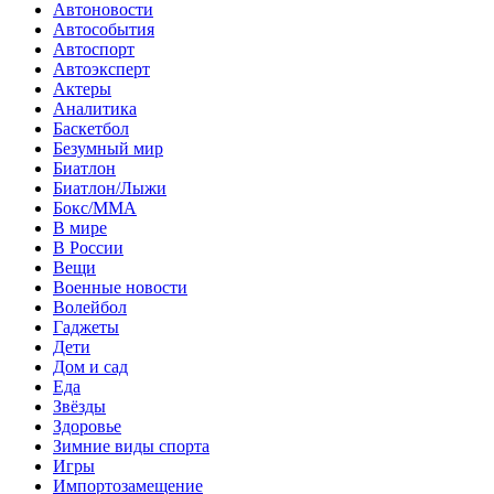
Автоновости
Автособытия
Автоспорт
Автоэксперт
Актеры
Аналитика
Баскетбол
Безумный мир
Биатлон
Биатлон/Лыжи
Бокс/MMA
В мире
В России
Вещи
Военные новости
Волейбол
Гаджеты
Дети
Дом и сад
Еда
Звёзды
Здоровье
Зимние виды спорта
Игры
Импортозамещение