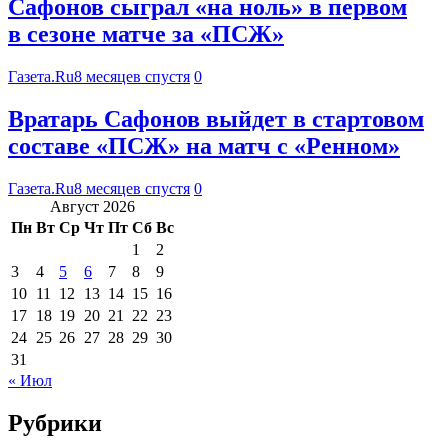
Сафонов сыграл «на ноль» в первом
в сезоне матче за «ПСЖ»
Газета.Ru
8 месяцев спустя
0
Вратарь Сафонов выйдет в стартовом
составе «ПСЖ» на матч с «Ренном»
Газета.Ru
8 месяцев спустя
0
Август 2026
Пн
Вт
Ср
Чт
Пт
Сб
Вс
1
2
3
4
5
6
7
8
9
10
11
12
13
14
15
16
17
18
19
20
21
22
23
24
25
26
27
28
29
30
31
« Июл
Рубрики