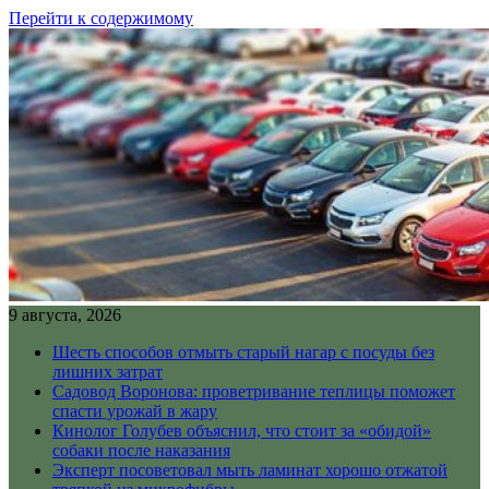
Перейти к содержимому
9 августа, 2026
Шесть способов отмыть старый нагар с посуды без
лишних затрат
Садовод Воронова: проветривание теплицы поможет
спасти урожай в жару
Кинолог Голубев объяснил, что стоит за «обидой»
собаки после наказания
Эксперт посоветовал мыть ламинат хорошо отжатой