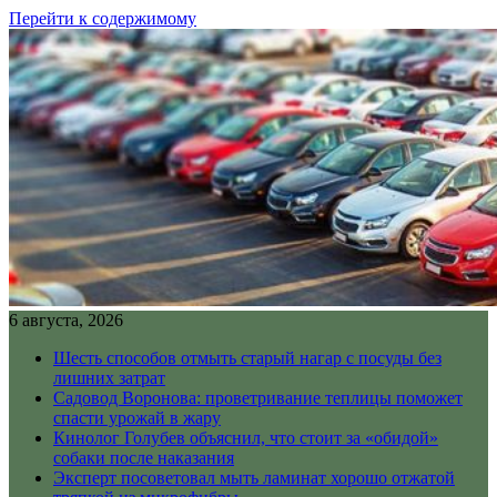
Перейти к содержимому
6 августа, 2026
Шесть способов отмыть старый нагар с посуды без
лишних затрат
Садовод Воронова: проветривание теплицы поможет
спасти урожай в жару
Кинолог Голубев объяснил, что стоит за «обидой»
собаки после наказания
Эксперт посоветовал мыть ламинат хорошо отжатой