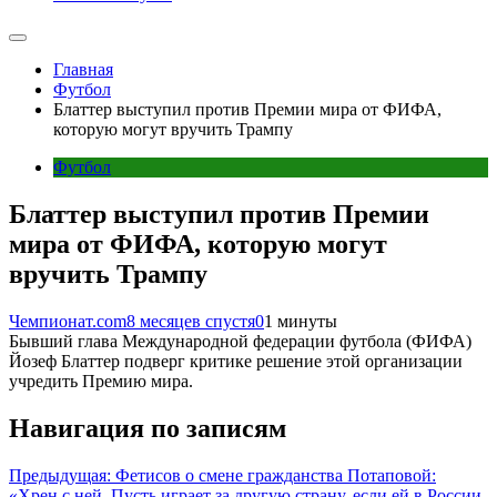
Главная
Футбол
Блаттер выступил против Премии мира от ФИФА,
которую могут вручить Трампу
Футбол
Блаттер выступил против Премии
мира от ФИФА, которую могут
вручить Трампу
Чемпионат.com
8 месяцев спустя
0
1 минуты
Бывший глава Международной федерации футбола (ФИФА)
Йозеф Блаттер подверг критике решение этой организации
учредить Премию мира.
Навигация по записям
Предыдущая:
Фетисов о смене гражданства Потаповой:
«Хрен с ней. Пусть играет за другую страну, если ей в России