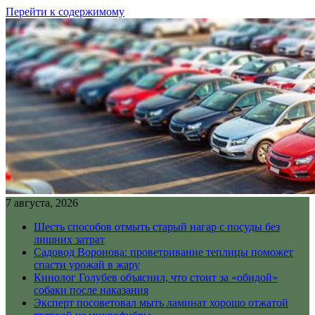
Перейти к содержимому
7 августа, 2026
Шесть способов отмыть старый нагар с посуды без
лишних затрат
Садовод Воронова: проветривание теплицы поможет
спасти урожай в жару
Кинолог Голубев объяснил, что стоит за «обидой»
собаки после наказания
Эксперт посоветовал мыть ламинат хорошо отжатой