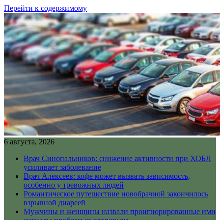
Перейти к содержимому
6 августа, 2026
Врач Синопальников: снижение активности при ХОБЛ
усиливает заболевание
Врач Алексеев: кофе может вызвать зависимость,
особенно у тревожных людей
Романтическое путешествие новобрачной закончилось
взрывной диареей
Мужчины и женщины назвали проигнорированные ими