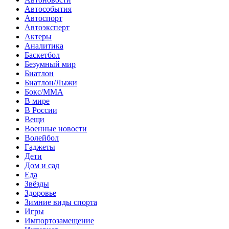
Автособытия
Автоспорт
Автоэксперт
Актеры
Аналитика
Баскетбол
Безумный мир
Биатлон
Биатлон/Лыжи
Бокс/MMA
В мире
В России
Вещи
Военные новости
Волейбол
Гаджеты
Дети
Дом и сад
Еда
Звёзды
Здоровье
Зимние виды спорта
Игры
Импортозамещение