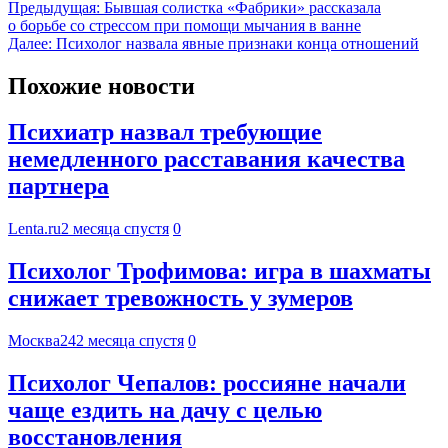
Предыдущая:
Бывшая солистка «Фабрики» рассказала
о борьбе со стрессом при помощи мычания в ванне
Далее:
Психолог назвала явные признаки конца отношений
Похожие новости
Психиатр назвал требующие
немедленного расставания качества
партнера
Lenta.ru
2 месяца спустя
0
Психолог Трофимова: игра в шахматы
снижает тревожность у зумеров
Москва24
2 месяца спустя
0
Психолог Чепалов: россияне начали
чаще ездить на дачу с целью
восстановления