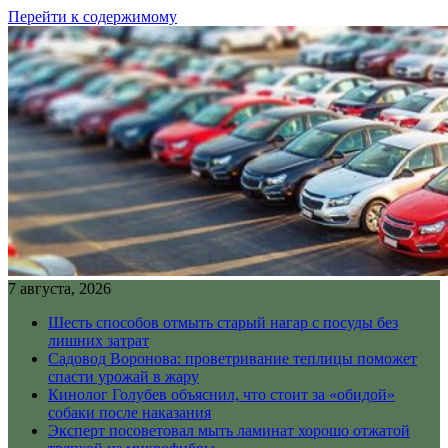
Перейти к содержимому
7 августа, 2026
Шесть способов отмыть старый нагар с посуды без
лишних затрат
Садовод Воронова: проветривание теплицы поможет
спасти урожай в жару
Кинолог Голубев объяснил, что стоит за «обидой»
собаки после наказания
Эксперт посоветовал мыть ламинат хорошо отжатой