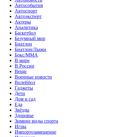
Автособытия
Автоспорт
Автоэксперт
Актеры
Аналитика
Баскетбол
Безумный мир
Биатлон
Биатлон/Лыжи
Бокс/MMA
В мире
В России
Вещи
Военные новости
Волейбол
Гаджеты
Дети
Дом и сад
Еда
Звёзды
Здоровье
Зимние виды спорта
Игры
Импортозамещение