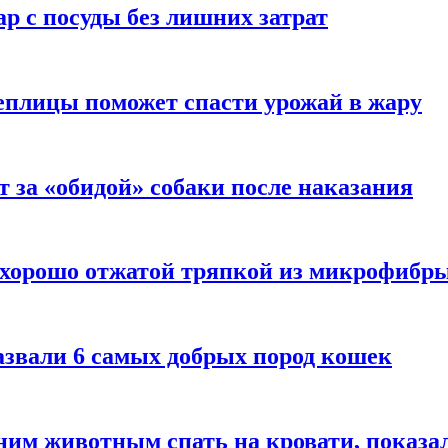
р с посуды без лишних затрат
еплицы поможет спасти урожай в жару
т за «обидой» собаки после наказания
 хорошо отжатой тряпкой из микрофибр
азвали 6 самых добрых пород кошек
им животным спать на кровати, показал