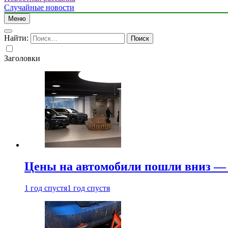
Случайные новости
Меню
Найти:
Заголовки
Цены на автомобили пошли вниз — 
1 год спустя
1 год спустя