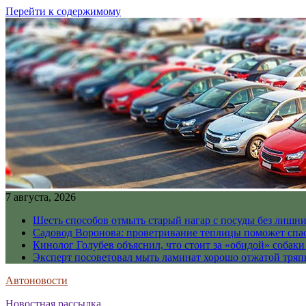
Перейти к содержимому
7 августа, 2026
Шесть способов отмыть старый нагар с посуды без лишни
Садовод Воронова: проветривание теплицы поможет спа
Кинолог Голубев объяснил, что стоит за «обидой» собаки
Эксперт посоветовал мыть ламинат хорошо отжатой тря
Автоновости
Новостная рассылка