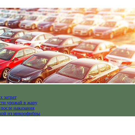
х затрат
сти урожай в жару
 после наказания
пкой из микрофибры