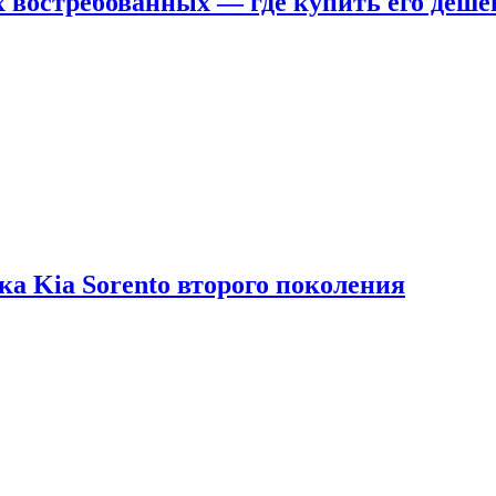
х востребованных — где купить его деше
ка Kia Sorento второго поколения