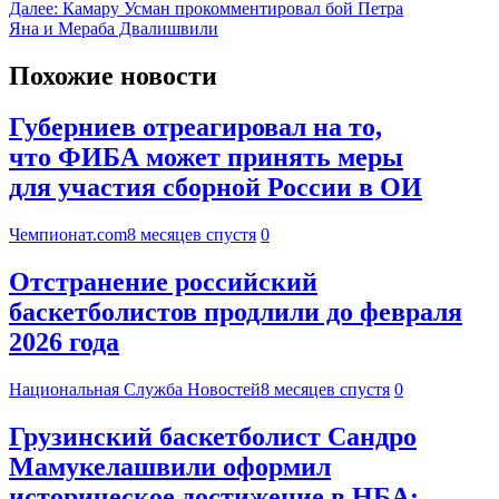
Далее:
Камару Усман прокомментировал бой Петра
Яна и Мераба Двалишвили
Похожие новости
Губерниев отреагировал на то,
что ФИБА может принять меры
для участия сборной России в ОИ
Чемпионат.com
8 месяцев спустя
0
Отстранение российский
баскетболистов продлили до февраля
2026 года
Национальная Служба Новостей
8 месяцев спустя
0
Грузинский баскетболист Сандро
Мамукелашвили оформил
историческое достижение в НБА: