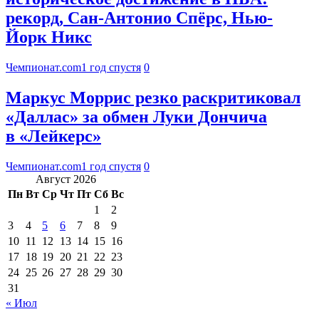
рекорд, Сан-Антонио Спёрс, Нью-
Йорк Никс
Чемпионат.com
1 год спустя
0
Маркус Моррис резко раскритиковал
«Даллас» за обмен Луки Дончича
в «Лейкерс»
Чемпионат.com
1 год спустя
0
Август 2026
Пн
Вт
Ср
Чт
Пт
Сб
Вс
1
2
3
4
5
6
7
8
9
10
11
12
13
14
15
16
17
18
19
20
21
22
23
24
25
26
27
28
29
30
31
« Июл