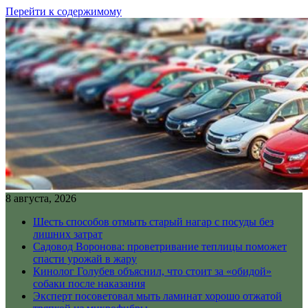
Перейти к содержимому
8 августа, 2026
Шесть способов отмыть старый нагар с посуды без
лишних затрат
Садовод Воронова: проветривание теплицы поможет
спасти урожай в жару
Кинолог Голубев объяснил, что стоит за «обидой»
собаки после наказания
Эксперт посоветовал мыть ламинат хорошо отжатой