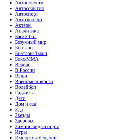
Автоновости
Автособытия
Автоспорт
Автоэксперт
Актеры
Аналитика
Баскетбол
Безумный мир
Биатлон
Биатлон/Лыжи
Бокс/MMA
В мире
В России
Вещи
Военные новости
Волейбол
Гаджеты
Дети
Дом и сад
Еда
Звёзды
Здоровье
Зимние виды спорта
Игры
Импортозамещение