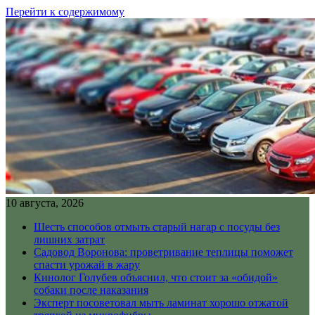
Перейти к содержимому
10 августа, 2026
Шесть способов отмыть старый нагар с посуды без
лишних затрат
Садовод Воронова: проветривание теплицы поможет
спасти урожай в жару
Кинолог Голубев объяснил, что стоит за «обидой»
собаки после наказания
Эксперт посоветовал мыть ламинат хорошо отжатой