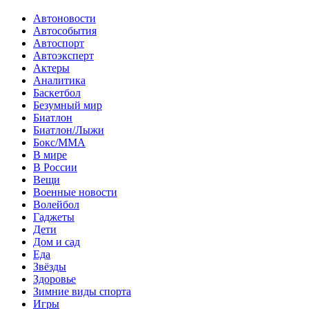
Автоновости
Автособытия
Автоспорт
Автоэксперт
Актеры
Аналитика
Баскетбол
Безумный мир
Биатлон
Биатлон/Лыжи
Бокс/MMA
В мире
В России
Вещи
Военные новости
Волейбол
Гаджеты
Дети
Дом и сад
Еда
Звёзды
Здоровье
Зимние виды спорта
Игры