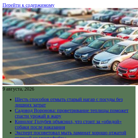
Перейти к содержимому
9 августа, 2026
Шесть способов отмыть старый нагар с посуды без
лишних затрат
Садовод Воронова: проветривание теплицы поможет
спасти урожай в жару
Кинолог Голубев объяснил, что стоит за «обидой»
собаки после наказания
Эксперт посоветовал мыть ламинат хорошо отжатой