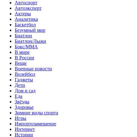
Автоспорт
Автоэксперт
Актеры
Аналитика
Баскетбол
Безумный мир
Биатлон
Биатлон/Лыжи
Бокс/MMA
В мире
В России
Вещи
Военные новости
Волейбол
Гаджеты
Дети
Дом и сад
Еда
Звёзды
Здоровье
Зимние виды спорта
Игры
Импортозамещение
Интернет
Истории