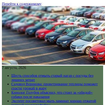
Перейти к содержимому
7 августа, 2026
Шесть способов отмыть старый нагар с посуды без
лишних затрат
Садовод Воронова: проветривание теплицы поможет
спасти урожай в жару
Кинолог Голубев объяснил, что стоит за «обидой»
собаки после наказания
Эксперт посоветовал мыть ламинат хорошо отжатой