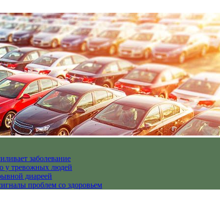
иливает заболевание
но у тревожных людей
рывной диареей
гналы проблем со здоровьем