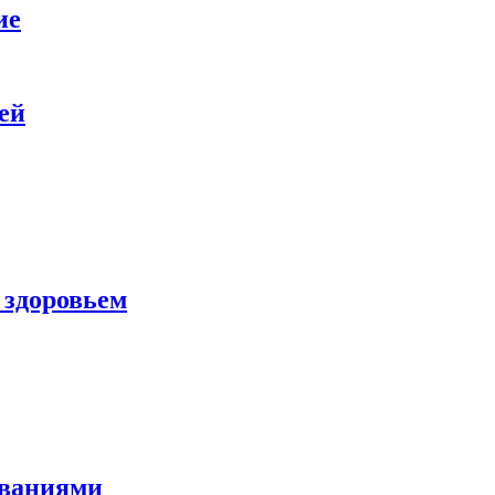
ие
ей
 здоровьем
еваниями