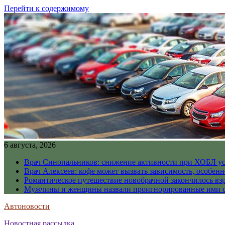
Перейти к содержимому
6 августа, 2026
Врач Синопальников: снижение активности при ХОБЛ ус
Врач Алексеев: кофе может вызвать зависимость, особен
Романтическое путешествие новобрачной закончилось вз
Мужчины и женщины назвали проигнорированные ими си
Автоновости
Новостная рассылка