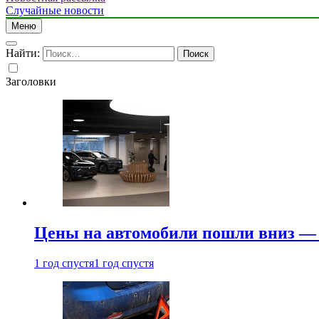
Случайные новости
Меню
Найти:
Заголовки
Цены на автомобили пошли вниз — 
1 год спустя
1 год спустя