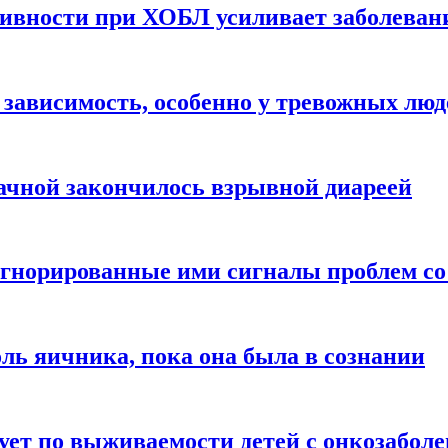
ивности при ХОБЛ усиливает заболеван
 зависимость, особенно у тревожных люд
ачной закончилось взрывной диареей
норированные ими сигналы проблем со
оль яичника, пока она была в сознании
рует по выживаемости детей с онкозабол