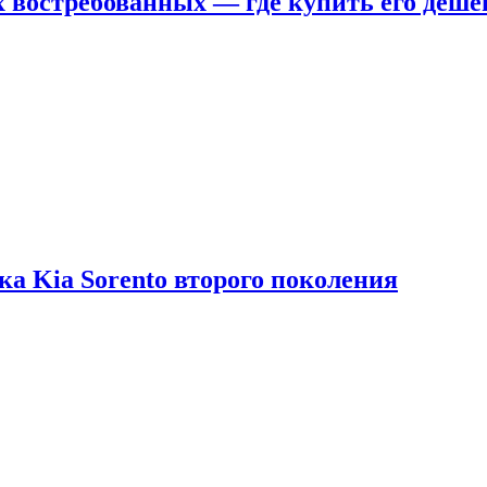
х востребованных — где купить его деше
ка Kia Sorento второго поколения