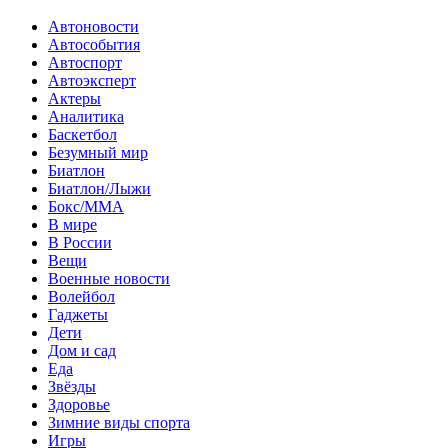
Автоновости
Автособытия
Автоспорт
Автоэксперт
Актеры
Аналитика
Баскетбол
Безумный мир
Биатлон
Биатлон/Лыжи
Бокс/MMA
В мире
В России
Вещи
Военные новости
Волейбол
Гаджеты
Дети
Дом и сад
Еда
Звёзды
Здоровье
Зимние виды спорта
Игры