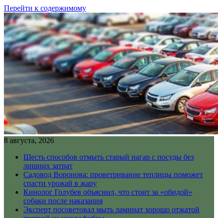
Перейти к содержимому
8 августа, 2026
Шесть способов отмыть старый нагар с посуды без
лишних затрат
Садовод Воронова: проветривание теплицы поможет
спасти урожай в жару
Кинолог Голубев объяснил, что стоит за «обидой»
собаки после наказания
Эксперт посоветовал мыть ламинат хорошо отжатой