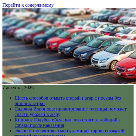
Перейти к содержимому
7 августа, 2026
Шесть способов отмыть старый нагар с посуды без
лишних затрат
Садовод Воронова: проветривание теплицы поможет
спасти урожай в жару
Кинолог Голубев объяснил, что стоит за «обидой»
собаки после наказания
Эксперт посоветовал мыть ламинат хорошо отжатой