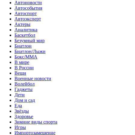
Автоновости
Автособытия
Автоспорт
Автоэксперт
Актеры
Аналитика
Баскетбол
Безумный мир
Биатлон
Биатлон/Лыжи
Бокс/MMA
В мире
В России
Вещи
Военные новости
Волейбол
Гаджеты
Дети
Дом и сад
Еда
Звёзды
Здоровье
Зимние виды спорта
Игры
Импортозамещение