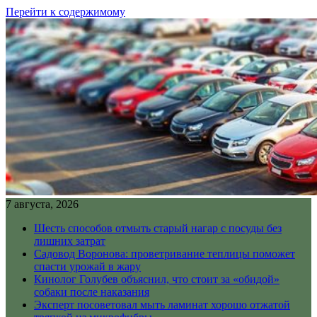
Перейти к содержимому
7 августа, 2026
Шесть способов отмыть старый нагар с посуды без
лишних затрат
Садовод Воронова: проветривание теплицы поможет
спасти урожай в жару
Кинолог Голубев объяснил, что стоит за «обидой»
собаки после наказания
Эксперт посоветовал мыть ламинат хорошо отжатой