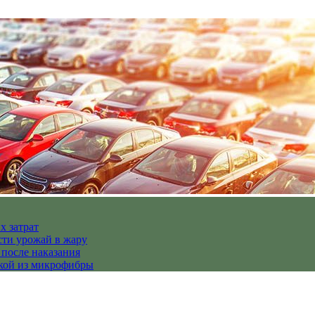
х затрат
сти урожай в жару
 после наказания
пкой из микрофибры