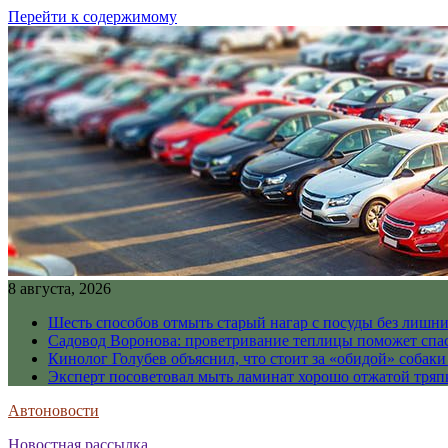
Перейти к содержимому
8 августа, 2026
Шесть способов отмыть старый нагар с посуды без лишни
Садовод Воронова: проветривание теплицы поможет спа
Кинолог Голубев объяснил, что стоит за «обидой» собаки
Эксперт посоветовал мыть ламинат хорошо отжатой тря
Автоновости
Новостная рассылка