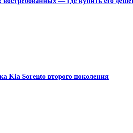
х востребованных — где купить его деше
ка Kia Sorento второго поколения