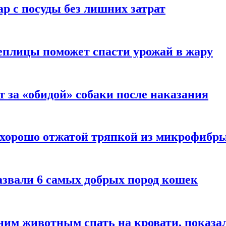
р с посуды без лишних затрат
еплицы поможет спасти урожай в жару
т за «обидой» собаки после наказания
 хорошо отжатой тряпкой из микрофибр
азвали 6 самых добрых пород кошек
им животным спать на кровати, показал