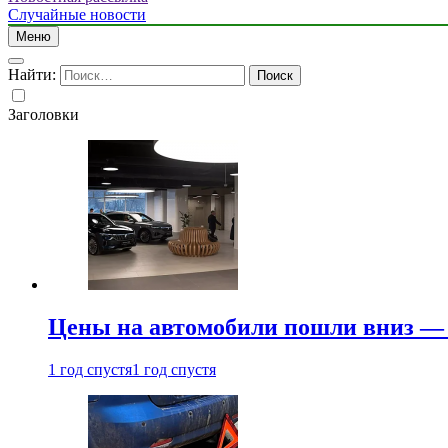
Случайные новости
Меню
Найти:
Заголовки
Цены на автомобили пошли вниз — 
1 год спустя
1 год спустя