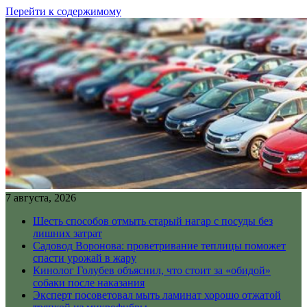
Перейти к содержимому
7 августа, 2026
Шесть способов отмыть старый нагар с посуды без
лишних затрат
Садовод Воронова: проветривание теплицы поможет
спасти урожай в жару
Кинолог Голубев объяснил, что стоит за «обидой»
собаки после наказания
Эксперт посоветовал мыть ламинат хорошо отжатой