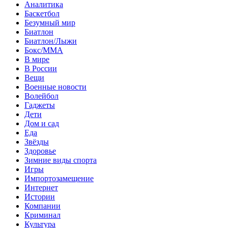
Аналитика
Баскетбол
Безумный мир
Биатлон
Биатлон/Лыжи
Бокс/MMA
В мире
В России
Вещи
Военные новости
Волейбол
Гаджеты
Дети
Дом и сад
Еда
Звёзды
Здоровье
Зимние виды спорта
Игры
Импортозамещение
Интернет
Истории
Компании
Криминал
Культура