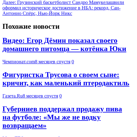
Далее:
Грузинский баскетболист Сандро Мамукелашвили
оформил историческое достижение в НБА: рекорд, Сан-
Антонио Спёрс, Нью-Йорк Никс
Похожие новости
Видео: Егор Дёмин показал своего
домашнего питомца — котёнка Юки
Чемпионат.com
8 месяцев спустя
0
Фигуристка Трусова о своем сыне:
кричит, как маленький птеродактиль
Газета.Ru
8 месяцев спустя
0
Губерниев поддержал продажу пива
на футболе: «Мы же не водку
возвращаем»