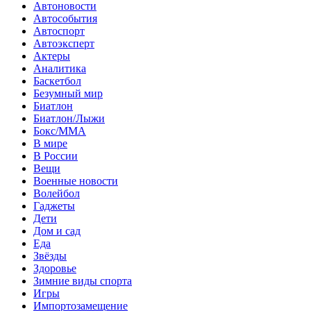
Автоновости
Автособытия
Автоспорт
Автоэксперт
Актеры
Аналитика
Баскетбол
Безумный мир
Биатлон
Биатлон/Лыжи
Бокс/MMA
В мире
В России
Вещи
Военные новости
Волейбол
Гаджеты
Дети
Дом и сад
Еда
Звёзды
Здоровье
Зимние виды спорта
Игры
Импортозамещение