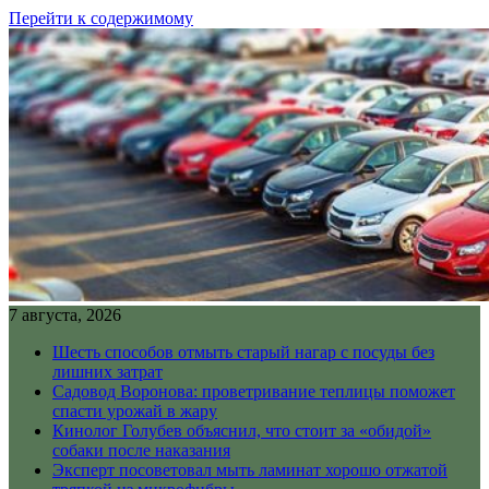
Перейти к содержимому
7 августа, 2026
Шесть способов отмыть старый нагар с посуды без
лишних затрат
Садовод Воронова: проветривание теплицы поможет
спасти урожай в жару
Кинолог Голубев объяснил, что стоит за «обидой»
собаки после наказания
Эксперт посоветовал мыть ламинат хорошо отжатой